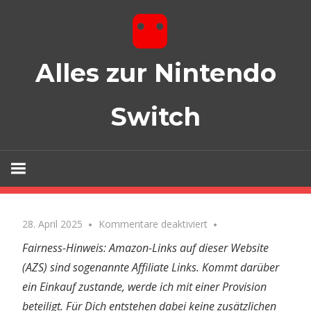
Zum
Inhalt
springen
Alles zur Nintendo
Switch
Spiele, Zubehör und mehr!
für
28. April 2025
Kommentare deaktiviert
Fairness-Hinweis: Amazon-Links auf dieser Website
(AZS) sind sogenannte Affiliate Links. Kommt darüber
ein Einkauf zustande, werde ich mit einer Provision
beteiligt. Für Dich entstehen dabei keine zusätzlichen