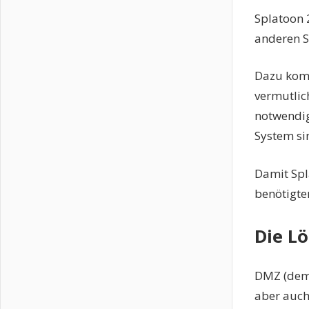
Splatoon 
anderen S
Dazu komm
vermutlic
notwendige
System si
Damit Spl
benötigte
Die L
DMZ (demi
aber auch