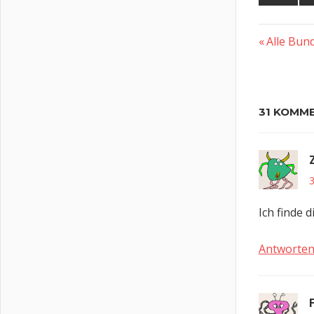
Vorherig
Beitra
Alle Bun
Beitrag:
31 KOMM
3
Ich finde 
Antworte