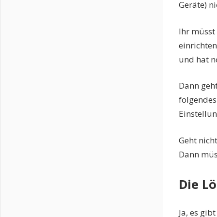
Geräte) n
Ihr müsst 
einrichten
und hat n
Dann geht 
folgendes
Einstellu
Geht nich
Dann müss
Die L
Ja, es gi