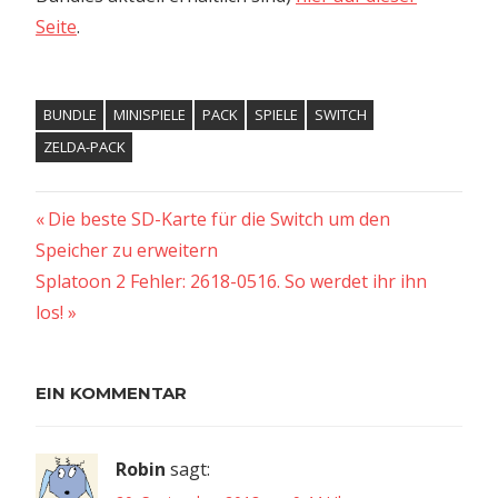
Seite
.
BUNDLE
MINISPIELE
PACK
SPIELE
SWITCH
ZELDA-PACK
Vorheriger
Beitragsnavigation
Die beste SD-Karte für die Switch um den
Beitrag:
Speicher zu erweitern
Nächster
Splatoon 2 Fehler: 2618-0516. So werdet ihr ihn
Beitrag:
los!
EIN KOMMENTAR
Robin
sagt: