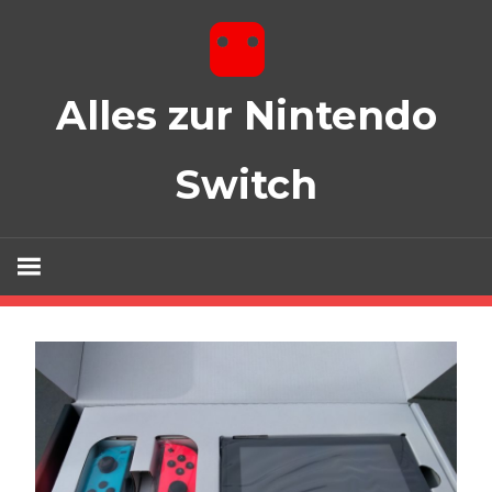
Zum
Inhalt
springen
Alles zur Nintendo
Switch
Spiele, Zubehör und mehr!