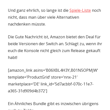
Und ganz ehrlich, so lange ist die
Spiele-Liste
noch
nicht, dass man über viele Alternativen
nachdenken müsste.
Die Gute Nachricht ist, Amazon bietet den Deal für
beide Versionen der Switch an. Schlagt zu, wenn ihr
euch die Konsole nicht gleich zum Release gekauft
habt!
[amazon_link asins=’B06XBL4H3Y,B01N5OPMJW‘
template=’ProductGrid‘ store=’nnx-21′
marketplace=’DE‘ link_id=’5d7acbbf-070c-11e7-
a365-31d909d4b372′]
Ein Ähnliches Bundle gibt es inzwischen übrigens