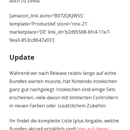
auch zu Zelda:
[amazon_link asins=’B072QKJW5S‘
template=’ProductAd‘ store=’nnx-21′
marketplace=’DE‘ link_id=’b2d95568-6fc4-11e7-
9ea3-853cc8647a93′]
Update
Während wir nach Release relativ lange auf echte
Bundles warten musste, hat Nintendo inzwischen
ganz gut nachgelegt. Inzwischen sind einige Sets
erscheinen, viele davon mit limitierten Controllern
in neuen Farben oder zusätzlichem Zubehör.
Ihr findet die komplette Liste (plus Angabe, welche
Bundles aktuell erhältlich sind)
hier auf dieser