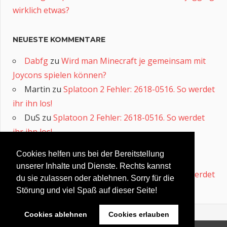
wirklich etwas?
NEUESTE KOMMENTARE
Dabfg
zu
Wird man Minecraft je gemeinsam mit
Joycons spielen können?
Martin
zu
Splatoon 2 Fehler: 2618-0516. So werdet
ihr ihn los!
DuS
zu
Splatoon 2 Fehler: 2618-0516. So werdet
ihr ihn los!
Eskimo
zu
Splatoon 2 Fehler: 2618-0516. So
Cookies helfen uns bei der Bereitstellung
werdet ihr ihn los!
unserer Inhalte und Dienste. Rechts kannst
edd3ef
zu
Splatoon 2 Fehler: 2618-0516. So werdet
du sie zulassen oder ablehnen. Sorry für die
ihr ihn los!
Störung und viel Spaß auf dieser Seite!
Cookies ablehnen
Cookies erlauben