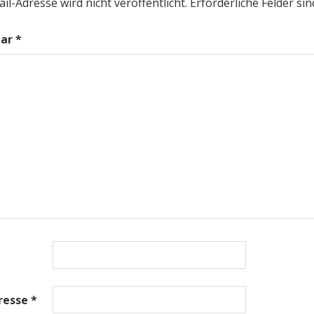
il-Adresse wird nicht veröffentlicht.
Erforderliche Felder si
ar
*
dresse
*