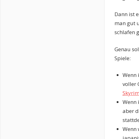
Dann ist e
man gut u
schlafen g
Genau solc
Spiele:
Wenn i
voller
Skyrim
Wenn i
aber d
stattd
Wenn w
japani