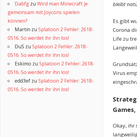
Dabfg
zu
Wird man Minecraft je
bleibt nat
gemeinsam mit Joycons spielen
Es gibt w
können?
Martin
zu
Splatoon 2 Fehler: 2618-
Corona di
0516. So werdet ihr ihn los!
Life zu t
DuS
zu
Splatoon 2 Fehler: 2618-
Langewei
0516. So werdet ihr ihn los!
Eskimo
zu
Splatoon 2 Fehler: 2618-
Grundsätz
0516. So werdet ihr ihn los!
Virus emp
edd3ef
zu
Splatoon 2 Fehler: 2618-
eingeschrä
0516. So werdet ihr ihn los!
Strateg
Games, 
Okay, ihr 
langweili