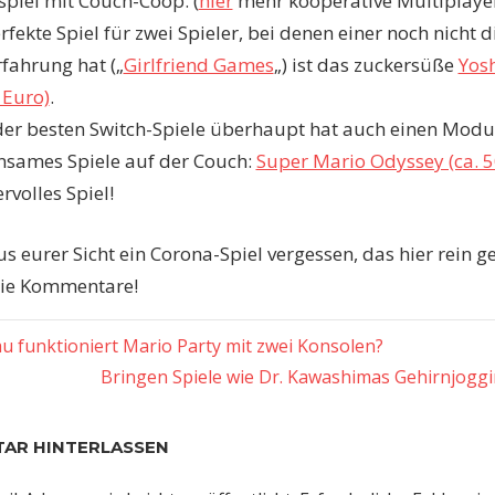
spiel mit Couch-Coop. (
hier
mehr kooperative Multiplaye
rfekte Spiel für zwei Spieler, bei denen einer noch nicht d
rfahrung hat („
Girlfriend Games
„) ist das zuckersüße
Yosh
 Euro)
.
der besten Switch-Spiele überhaupt hat auch einen Modu
sames Spiele auf der Couch:
Super Mario Odyssey (ca. 5
volles Spiel!
s eurer Sicht ein Corona-Spiel vergessen, das hier rein g
die Kommentare!
er
gsnavigation
u funktioniert Mario Party mit zwei Konsolen?
Nächster
Bringen Spiele wie Dr. Kawashimas Gehirnjoggi
Beitrag:
AR HINTERLASSEN