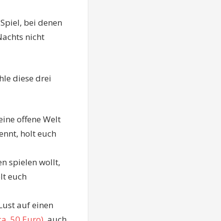
 Spiel, bei denen
achts nicht
hle diese drei
eine offene Welt
ennt, holt euch
n spielen wollt,
lt euch
Lust auf einen
a. 50 Euro)
, auch,