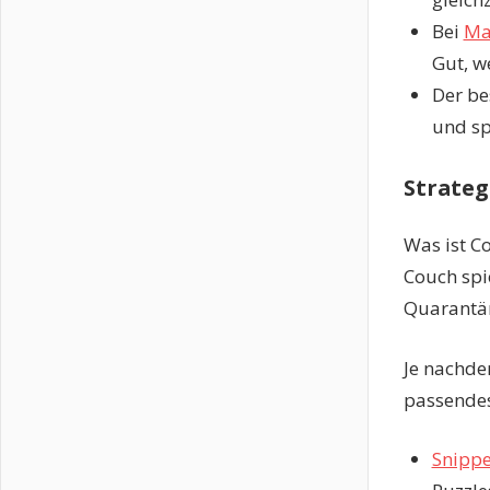
Bei
Mar
Gut, w
Der be
und sp
Strateg
Was ist C
Couch spie
Quarantä
Je nachde
passendes
Snippe