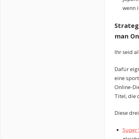
wenn ih
Strateg
man On
Ihr seid 
Dafür eig
eine spor
Online-Die
Titel, di
Diese dre
Super 
gleich