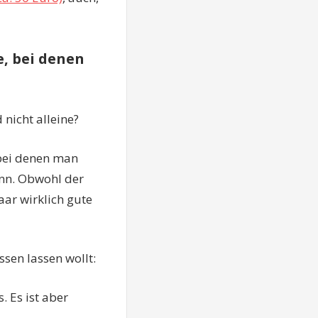
e, bei denen
nicht alleine?
 bei denen man
nn. Obwohl der
aar wirklich gute
sen lassen wollt:
s. Es ist aber