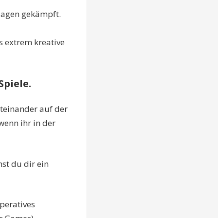
dagen gekämpft.
s extrem kreative
piele.
teinander auf der
wenn ihr in der
st du dir ein
operatives