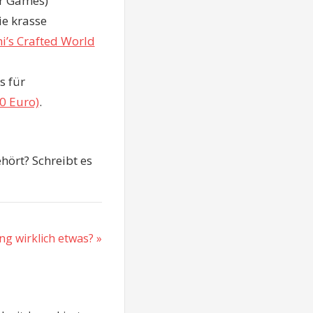
r Games)
ie krasse
i’s Crafted World
s für
0 Euro)
.
ehört? Schreibt es
ng wirklich etwas?