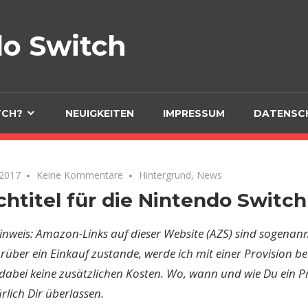
do Switch
Spiele, Zubehör und me
TCH?
NEUIGKEITEN
IMPRESSUM
DATENSC
 2017
Keine Kommentare
Hintergrund
,
News
htitel für die Nintendo Switch
inweis: Amazon-Links auf dieser Website (AZS) sind sogenannte
ber ein Einkauf zustande, werde ich mit einer Provision bete
dabei keine zusätzlichen Kosten. Wo, wann und wie Du ein P
ürlich Dir überlassen.