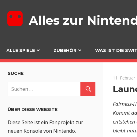
Zum
Inhalt
Alles zur Ninten
springen
ALLE SPIELE
ZUBEHÖR
WAS IST DIE SWI
SUCHE
11. Februar
Launc
Fairness-H
ÜBER DIESE WEBSITE
Kommt darü
entstehen 
Diese Seite ist ein Fanprojekt zur
bleibt nat
neuen Konsole von Nintendo.